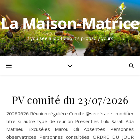
La Maison-Matrice
if you see a job to do it's probably yours
PV comité du 23/07/2026
20260626 Réunion régulière Comité @secrétaire : modifier
titre si autre type de réunion Présent·es Lulu Sarah Ada
Mathieu Excusé·es Marou Oli Absent·es Personnes
observatrices Personnes consultées ORDRE DU JOUR