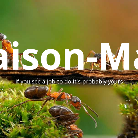
ison-M
if you see a job to do it's probably yours