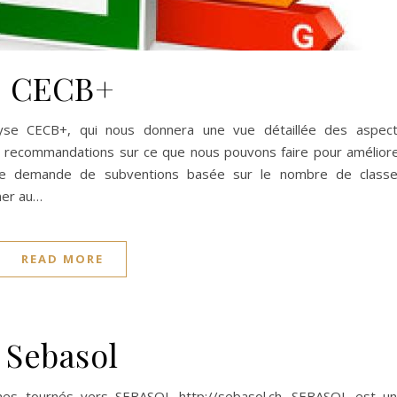
CECB+
yse CECB+, qui nous donnera une vue détaillée des aspec
 recommandations sur ce que nous pouvons faire pour amélior
une demande de subventions basée sur le nombre de class
ner au…
READ MORE
Sebasol
es tournés vers SEBASOL http://sebasol.ch. SEBASOL est u